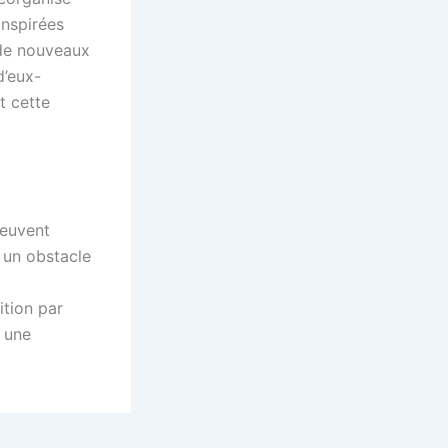
nspirées
 de nouveaux
d’eux-
t cette
peuvent
 un obstacle
ition par
r une