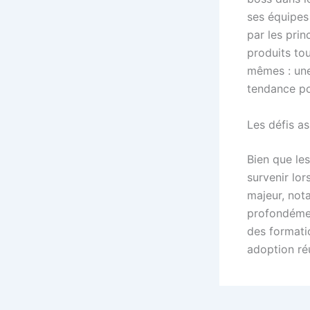
ses équipes
par les pri
produits tou
mêmes : une 
tendance po
Les défis a
Bien que les
survenir lo
majeur, not
profondémen
des formati
adoption ré