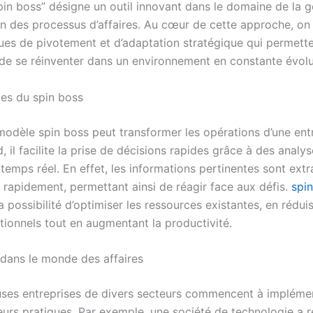
pin boss” désigne un outil innovant dans le domaine de la g
ion des processus d’affaires. Au cœur de cette approche, on
ues de pivotement et d’adaptation stratégique qui permett
 de se réinventer dans un environnement en constante évolu
es du spin boss
modèle spin boss peut transformer les opérations d’une entr
, il facilite la prise de décisions rapides grâce à des analy
emps réel. En effet, les informations pertinentes sont extra
 rapidement, permettant ainsi de réagir face aux défis.
spi
 possibilité d’optimiser les ressources existantes, en réduis
tionnels tout en augmentant la productivité.
 dans le monde des affaires
es entreprises de divers secteurs commencent à implémen
eurs pratiques. Par exemple, une société de technologie a 