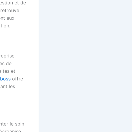
estion et de
 retrouve
ent aux
tion.
eprise.
ses de
ites et
nboss
offre
ant les
ter le spin
réorganisé