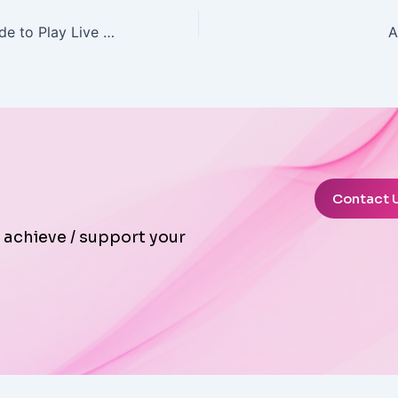
The Ultimate Guide to Play Live Roulette Australia for Professionals
A
Contact 
 achieve / support your