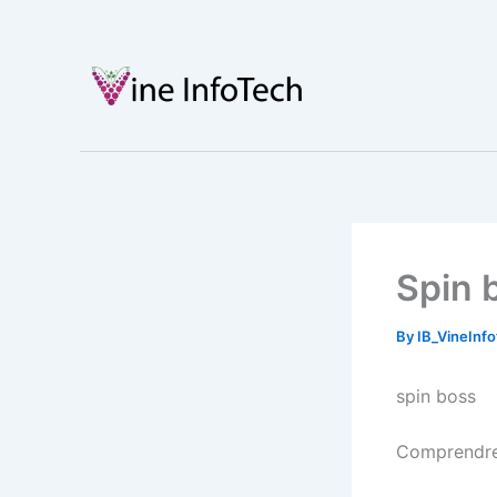
Skip
to
content
Spin 
By
IB_VineInf
spin boss
Comprendre 