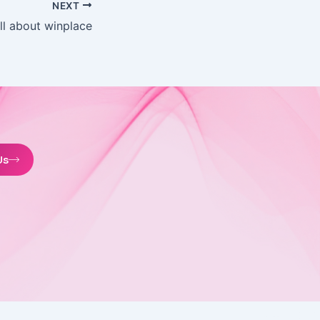
NEXT
ll about winplace
Us