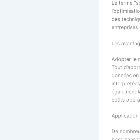
Le terme “s
l’optimisat
des techniq
entreprises
Les avantag
Adopter le 
Tout d’abord
données en t
interprétées
également la
coûts opéra
Application
De nombreus
boss dans l